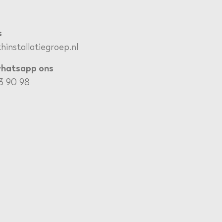
s
installatiegroep.nl
whatsapp ons
73 90 98