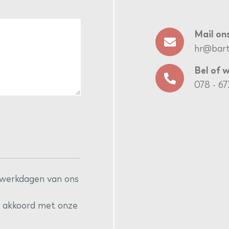
Mail on
hr@barth
Bel of 
078 - 6
 5 werkdagen van ons
je akkoord met onze