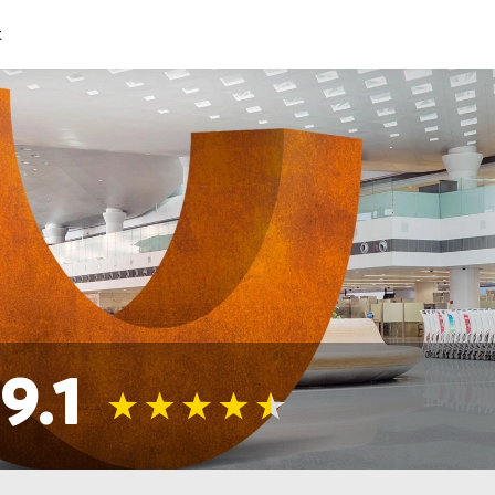
t
9.1