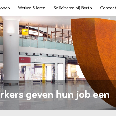
lopen
Werken & leren
Solliciteren bij Barth
Contac
kers geven hun job een