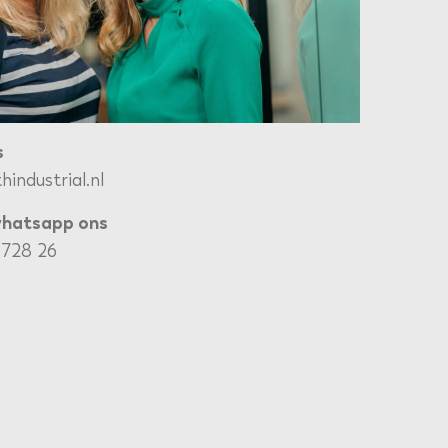
s
industrial.nl
whatsapp ons
 728 26