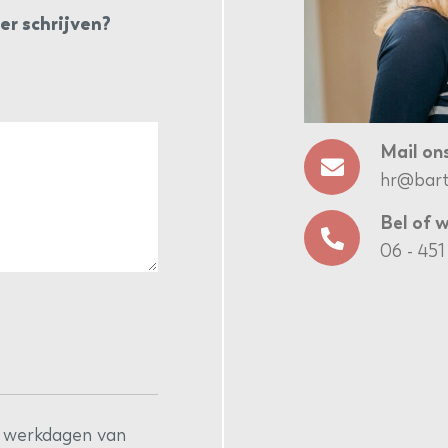
er schrijven?
Mail on
hr@barth
Bel of 
06 - 451
 5 werkdagen van